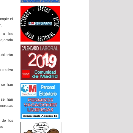
umple el
”.
e a los
ejoraría
jubilarán
e motivo
 se han
o se han
merosas
a de los
os: