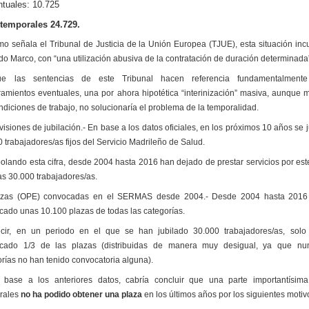
ntuales: 10.725
 temporales 24.729.
mo señala el Tribunal de Justicia de la Unión Europea (TJUE), esta situación inc
o Marco, con “una utilización abusiva de la contratación de duración determinada
ue las sentencias de este Tribunal hacen referencia fundamentalment
amientos eventuales, una por ahora hipotética “interinización” masiva, aunque m
ndiciones de trabajo, no solucionaría el problema de la temporalidad.
visiones de jubilación.- En base a los datos oficiales, en los próximos 10 años se 
 trabajadores/as fijos del Servicio Madrileño de Salud.
olando esta cifra, desde 2004 hasta 2016 han dejado de prestar servicios por est
as 30.000 trabajadores/as.
azas (OPE) convocadas en el SERMAS desde 2004.- Desde 2004 hasta 2016
cado unas 10.100 plazas de todas las categorías.
cir, en un periodo en el que se han jubilado 30.000 trabajadores/as, sol
cado 1/3 de las plazas (distribuidas de manera muy desigual, ya que nu
rías no han tenido convocatoria alguna).
 base a los anteriores datos, cabría concluir que una parte importantísim
rales
no ha podido obtener una plaza
en los últimos años por los siguientes motiv