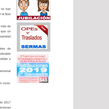
, no han
 la fase
% más de
e que un
 sanidad
iles de
lerable
olidar a
personal
n curso:
 de 2017
personas