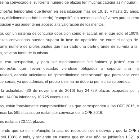
se ha convocado el suficiente número de plazas (en muchas categorías ninguna).
hos/as temporales que llevan en esa situación más de 10, 15 y hasta 25 años
 (y difícilmente podrán hacerlo) “competir” con personas más jóvenes para superar
sición y así poder tener acceso a la valoración de los méritos.
cir, con un sistema de concurso oposición como el actual, en el que solo el 100
lazas convocadas pueden superar la fase de oposición, se corre el riesgo d
tante número de profesionales que han dado una parte grande de su vida a la
a, se vean fuera de la misma.
n esa perspectiva, y para ser medianamente “ecuánimes y justos” con m
jadores/as que llevan décadas viéndose obligados a soportar una into
ralidad, debería articularse un “procedimiento excepcional” que permitiese cons
personas, ya que además, el propio sistema no debería permitirse su pérdida.
 la actualidad (30 de noviembre de 2016) hay 24.729 plazas ocupadas por 
al: 14.004 interinos y 10.725 eventuales.
las, están “previamente comprometidas” las que corresponden a las OPE 2015, e
 más las 595 plazas que restan por convocar de la OPE 2016.
es restarían 23.111 plazas.
iendo que se elimine/amplíe la tasa de reposición de efectivos y que la OPE
 del 100% o más, y teniendo en cuenta que en ese año se jubilarían 1.321 