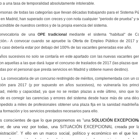
o a una tasa de temporalidad absolutamente intolerable.
ersonas de todas las categorías que llevan décadas trabajando para el Sistema Pú
 en Madrid, han superado con creces y con nota cualquier “periodo de prueba” y s
cindible de nuestros centros y de la propia esencia del sistema.
onvocatoria de una
OPE tradicional
mediante el sistema “habitual“ de Co
ción.- A convocar cuando se apruebe la Oferta de Empleo Público de 2017 
n caso debería estar por debajo del 100% de las vacantes generadas ese año.
años sucesivos no solo se contaría en este apartado con las nuevas vacantes ge
on aquellas a las que dará lugar el concurso de traslados de 2017 (las plazas que
as por el personal que presta servicios en Madrid y obtiene nuevo destino).
 La convocatoria de un concurso restringido de méritos, complementada con un c
ción para 2017 (y por supuesto en años sucesivos), no vulneraría los princ
dad, mérito y capacidad, ya que no se restan plazas a este último, sino que l
nde es corregir las carencias y errores del sistema desde hace más de una dé
mpedido a miles de profesionales obtener una plaza fija en la sanidad madrileña
la formación y los servicios prestados necesarios para ello.
 conscientes de que lo que proponemos es “una
SOLUCIÓN EXCEPCION
lver, de una vez por todas, una SITUACIÓN EXCEPCIONAL creada por la
istración”. Y ello en un marco social, político y económico en el que los