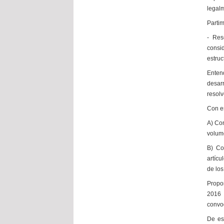
legalm
Partim
- Res
consi
estruc
Enten
desar
resol
Con es
A) Co
volume
B) Co
artícu
de los
Propon
2016 
convo
De es