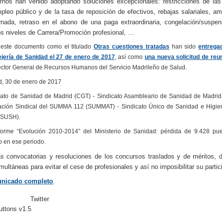
rnos han venido adoptando soluciones excepcionales: restricciones de las
pleo público y de la tasa de reposición de efectivos, rebajas salariales, am
rnada, retraso en el abono de una paga extraordinaria, congelación/suspe
s niveles de Carrera/Promoción profesional, …
 este documento como el titulado
Otras cuestiones tratadas
han sido
entrega
jería de Sanidad el 27 de enero de 2017
, así como
una nueva solicitud de reu
rector General de Recursos Humanos del Servicio Madrileño de Salud.
d, 30 de enero de 2017
cato de Sanidad de Madrid (CGT) - Sindicato Asambleario de Sanidad de Madrid
ación Sindical del SUMMA 112 (SUMMAT) - Sindicato Único de Sanidad e Higie
(SUSH).
nforme “Evolución 2010-2014” del Ministerio de Sanidad: pérdida de 9.428 pu
o en ese periodo.
as convocatorias y resoluciones de los concursos traslados y de méritos, 
imultáneas para evitar el cese de profesionales y así no imposibilitar su partic
nicado completo
.
Twitter
ttons v1.5