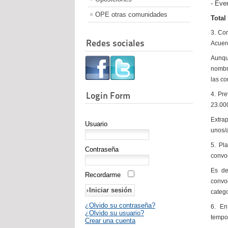
- Eve
OPE otras comunidades
Total
3. Co
Redes sociales
Acuerd
Aunq
nombr
las co
Login Form
4. Pre
23.000
Extrap
Usuario
unos/
5. Pl
Contraseña
convo
Es de
Recordarme
convo
catego
¿Olvido su contraseña?
6. En
¿Olvido su usuario?
tempo
Crear una cuenta