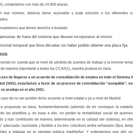
), contaríamos con más de 24.000 plazas.
n ese número, debería darse razonable y justa solución a los diferentes co
cados:
propietarios que tienen derecho a traslado.
 personas de fuera del sistema que desean incorporarse al mismo.
personal temporal que lleva décadas sin haber podido obtener una plaza fija.
esta
eniendo en cuenta que el nivel de pérdida de puestos de trabajo y la enorme temp
 de manera importante a todas las CCAA(1), nuestra postura es clara:
 caso de llegarse a un acuerdo de consolidación de empleo en todo el Sistema 
lud (SNS), estaríamos a favor de un proceso de consolidación “asequible”, s
e se produjo en el año 2001.
 caso de no ser posible dicho acuerdo a nivel estatal y ya a nivel de Madrid:
ra propuesta se basa, fundamentalmente (además de en conseguir la estabili
 de las plantillas y, en base a ello, no perder la rentabilidad social de quiene
do y han contribuido de manera determinante en la calidad del sistema), en ofr
a” adecuada, razonable y factible a los tres colectivos arriba señalados (fijos, tem
antes a trabajar en la sanidad pública madrileña). Y entendemos que ello es