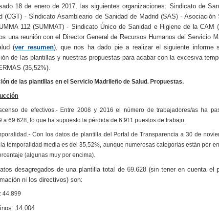
sado 18 de enero de 2017, las siguientes organizaciones: Sindicato de Sa
d (CGT) - Sindicato Asambleario de Sanidad de Madrid (SAS) - Asociación 
UMMA 112 (SUMMAT) - Sindicato Único de Sanidad e Higiene de la CAM 
os una reunión con el Director General de Recursos Humanos del Servicio M
lud (
ver resumen
), que nos ha dado pie a realizar el siguiente informe 
ción de las plantillas y nuestras propuestas para acabar con la excesiva temp
SERMAS (35,52%).
ión de las plantillas en el Servicio Madrileño de Salud. Propuestas.
ducción
scenso de efectivos.- Entre 2008 y 2016 el número de trabajadores/as ha p
 a 69.628, lo que ha supuesto la pérdida de 6.911 puestos de trabajo.
mporalidad.- Con los datos de plantilla del Portal de Transparencia a 30 de novi
 la temporalidad media es del 35,52%, aunque numerosas categorías están por e
orcentaje (algunas muy por encima).
atos desagregados de una plantilla total de 69.628 (sin tener en cuenta el 
rmación ni los directivos) son:
s:
44.899
rinos: 14.004