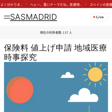
よく分かりま..
へぇ〜、重いテーマだね。医療現..
スペインの医療
SASMADRID
Live
現在の利用者数: 137 人
保険料 値上げ申請 地域医療
時事探究