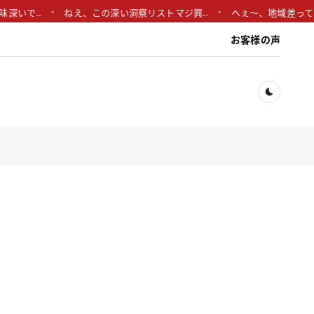
いで..
ねえ、この深い洞察リストマジ興..
へぇ〜、地域差って興味
お客様の声
Dark togg