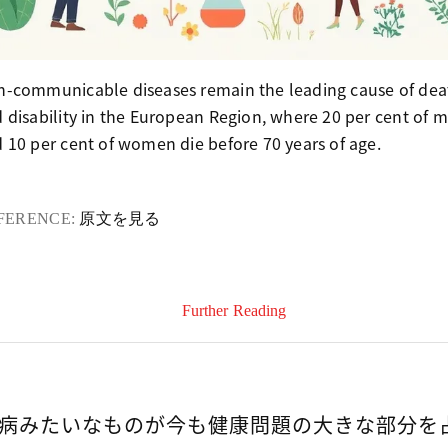
-communicable diseases remain the leading cause of dea
 disability in the European Region, where 20 per cent of 
 10 per cent of women die before 70 years of age.
FERENCE:
原文を見る
Further Reading
病みたいなものが今も健康問題の大きな部分を