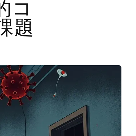
的コ
課題