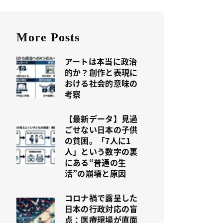
More Posts
アートは本当に政治
的か？創作と表現に
おける社会的意味の
考察
【最新データ】見過
ごせない日本の子供
の貧困。「7人に1
人」という数字の裏
にある“普通の生
活”の崩壊と原因
コロナ禍で露呈した
日本の行政対応の盲
点：医療現場が直面