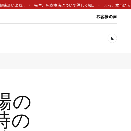
よね..
先生、免疫療法について詳しく知..
えっ、本当に大気汚染が
お客様の声
Dark togg
場の
時の