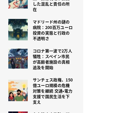
した混乱と責任の所
在
マドリード州の謎の
病院：200百万ユーロ
投資の実態と行政の
不透明さ
コロナ第一波で2万人
犠牲：スペイン市民
が高齢者施設の真相
追及を開始
サンチェス政権、150
億ユーロ規模の危機
対策を継続 交通・電力
支援で国民生活を下
支え