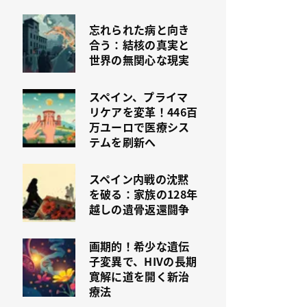
忘れられた病と向き
合う：結核の真実と
世界の無関心な現実
スペイン、プライマ
リケアを変革！446百
万ユーロで医療シス
テムを刷新へ
スペイン内戦の沈黙
を破る：家族の128年
越しの遺骨返還闘争
画期的！希少な遺伝
子変異で、HIVの長期
寛解に道を開く新治
療法