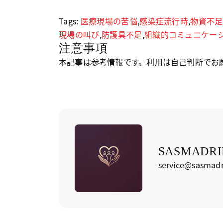
Tags:
医療現場の苦悩
,
感染症流行時
,
物資不足
現場の叫び
,
防護具不足
,
組織的コミュニケー
注意事項
本記事は参考情報です。利用は自己判断でお
SASMADRID
service@sasmadr