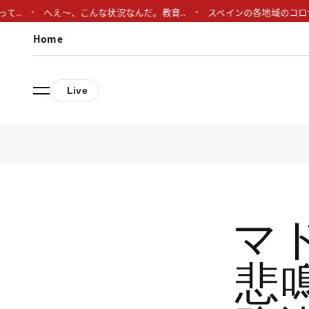
へえ〜、こんな状況なんだ。教育..
スペインの各地域のコロナ対策、
Home
Live
マ
悲