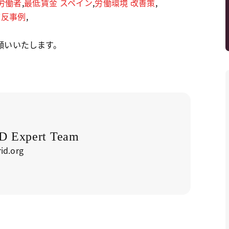
労働者
,
最低賃金 スペイン
,
労働環境 改善策
,
違反事例
,
願いいたします。
 Expert Team
id.org