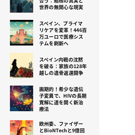
合う：結核の真実と
世界の無関心な現実
スペイン、プライマ
リケアを変革！446百
万ユーロで医療シス
テムを刷新へ
スペイン内戦の沈黙
を破る：家族の128年
越しの遺骨返還闘争
画期的！希少な遺伝
子変異で、HIVの長期
寛解に道を開く新治
療法
欧州委、ファイザー
とBioNTechと9億回