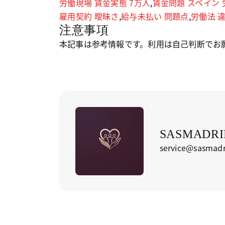
労働現場 賃金実態 7万人
,
賃金問題 スペイン 
雇用契約 曖昧さ
,
給与未払い 問題点
,
労働法 
注意事項
本記事は参考情報です。利用は自己判断でお
SASMADRID
service@sasmadr