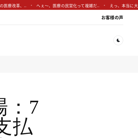
革、..
へぇ〜、医療の民営化って複雑だ..
えっ、本当に大気汚染が
お客様の声
Dark togg
：7
支払