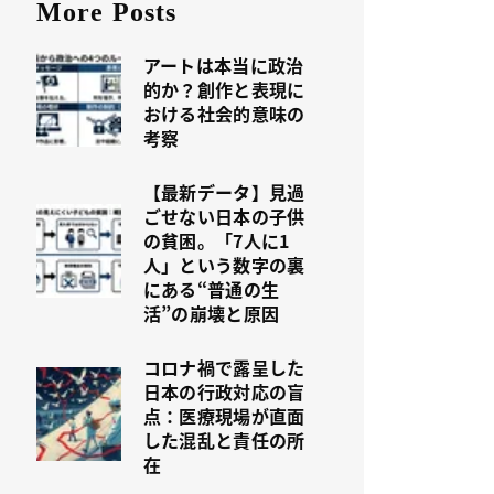
More Posts
アートは本当に政治
的か？創作と表現に
おける社会的意味の
考察
【最新データ】見過
ごせない日本の子供
の貧困。「7人に1
人」という数字の裏
にある“普通の生
活”の崩壊と原因
コロナ禍で露呈した
日本の行政対応の盲
点：医療現場が直面
した混乱と責任の所
在