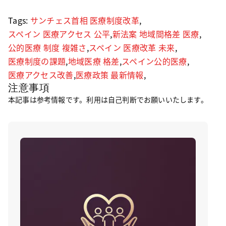
Tags:
サンチェス首相 医療制度改革
,
スペイン 医療アクセス 公平
,
新法案 地域間格差 医療
,
公的医療 制度 複雑さ
,
スペイン 医療改革 未来
,
医療制度の課題
,
地域医療 格差
,
スペイン公的医療
,
医療アクセス改善
,
医療政策 最新情報
,
注意事項
本記事は参考情報です。利用は自己判断でお願いいたします。