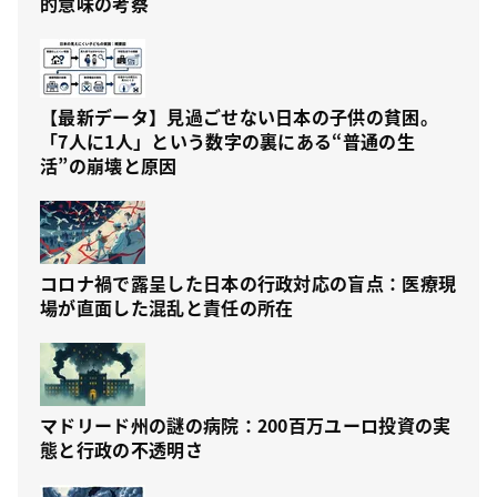
的意味の考察
【最新データ】見過ごせない日本の子供の貧困。
「7人に1人」という数字の裏にある“普通の生
活”の崩壊と原因
コロナ禍で露呈した日本の行政対応の盲点：医療現
場が直面した混乱と責任の所在
マドリード州の謎の病院：200百万ユーロ投資の実
態と行政の不透明さ