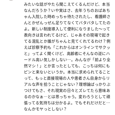
みたいな話がやたら聞こえてくるんだけど、本当
なんだろうか？いや実はさ、去年うちのおばあち
ゃん入院した時めっちゃ待たされたし、看護師さ
んとかぜんっぜん足りてなくてバタバタしてたの
よ。新しい制度導入して便利になりました〜って
表向きは言われてるけど、じゃあその現場で起き
てる混乱とか誰がちゃんと見てくれてるわけ？例
えば診察予約も「これからはオンラインでサクッ
と」ってよく聞くけど、高齢者にそんなの逆にハ
ードル高い気しかしない…。みんなが「前より全
然マシ！」とか言ったとしても、こっちは何にも
ピンと来ないというか。本当に求められてること
って、もっと直接現場の人や患者さん自身からリ
アルな声を拾うことじゃない？理想論ばっかりぶ
つけてもさ、それ現実の日々とズレてたら意味あ
るのかなぁ…とは思っちゃう。変わろうとして頑
張ってる気持ちは分かるよ。でもそれだけだと…
なんかモヤっとしない？