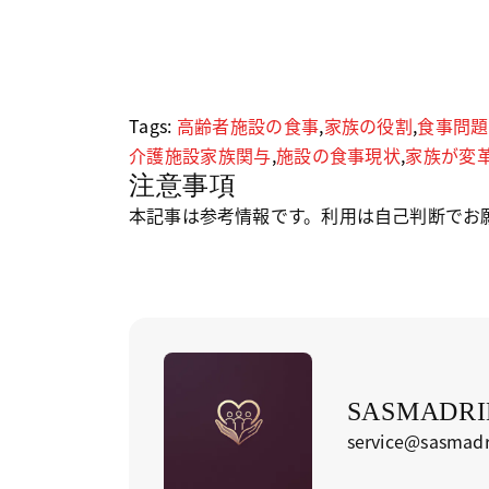
Tags:
高齢者施設の食事
,
家族の役割
,
食事問題
介護施設家族関与
,
施設の食事現状
,
家族が変
注意事項
本記事は参考情報です。利用は自己判断でお
SASMADRID
service@sasmadr