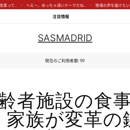
..
へえ〜、めっちゃ深いテーマだね..
現場の声を届けたいです。医
注目情報
SASMADRID
現在のご利用者数: 90
齢者施設の食
：家族が変革の