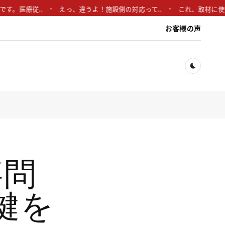
療従..
えっ、違うよ！施設側の対応って..
これ、取材に使えそう
お客様の声
Dark togg
事問
鍵を