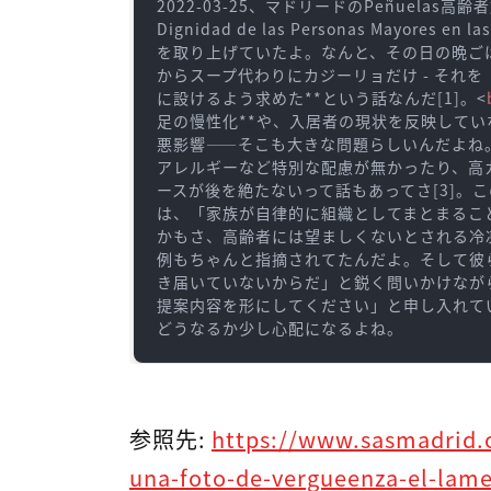
2022-03-25、マドリードのPeñuelas高齢者施設で
Dignidad de las Personas Mayore
を取り上げていたよ。なんと、その日の晩ご
からスープ代わりにカジーリョだけ - それ
に設けるよう求めた**という話なんだ[1]。
<
足の慢性化**や、入居者の現状を反映して
悪影響――そこも大きな問題らしいんだよね
アレルギーなど特別な配慮が無かったり、高
ースが後を絶たないって話もあってさ[3]。
は、「家族が自律的に組織としてまとまるこ
かもさ、高齢者には望ましくないとされる冷
例もちゃんと指摘されてたんだよ。そして彼
き届いていないからだ」と鋭く問いかけながら、直接
提案内容を形にしてください」と申し入れて
どうなるか少し心配になるよね。
参照先:
https://www.sasmadrid.
una-foto-de-vergueenza-el-lam