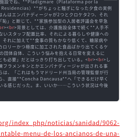
ね、**Pladigmare（Plataforma por la 
s en las Residencias）**がちょっと騒ぎになった夕食の実例
はんはエンパナディージャが2つとクロケタ2つ、それ
を「恥」と断じて、**家族参加型の入居者評議会を早急
br
>
<
br
>
背景としては、介護施設全体で続く**人手不
いないスタッフ配置比率、それによる暮らしや健康への
。それに加えて**食事の質もかなり低くて、糖尿病や
カロリーかつ極度に加工された食品ばかり出てくるケ
この団体自体、こういう悩みを抱える日常を変えるに
とも必要」だとはっきり打ち出している。
<
br
>
<
br
>
し
凍フラメンキンとかエンパナディージャが出される事
らは、「これはもうマドリード州当局の管理監督が行
**Concha Dancausa**へ「できるだけ早く
いる感じだった。ま、いいか……こういう状況は今後
org/index_php/noticias/sanidad/9062-
entable-menu-de-los-ancianos-de-una-