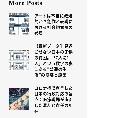
More Posts
アートは本当に政治
的か？創作と表現に
おける社会的意味の
考察
【最新データ】見過
ごせない日本の子供
の貧困。「7人に1
人」という数字の裏
にある“普通の生
活”の崩壊と原因
コロナ禍で露呈した
日本の行政対応の盲
点：医療現場が直面
した混乱と責任の所
在