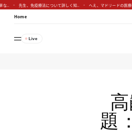
先生、免疫療法について詳しく知..
へえ、マドリードの医療改革って
Home
Live
高
題