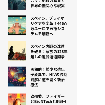
合う：結核の真実と
世界の無関心な現実
スペイン、プライマ
リケアを変革！446百
万ユーロで医療シス
テムを刷新へ
スペイン内戦の沈黙
を破る：家族の128年
越しの遺骨返還闘争
画期的！希少な遺伝
子変異で、HIVの長期
寛解に道を開く新治
療法
欧州委、ファイザー
とBioNTechと9億回