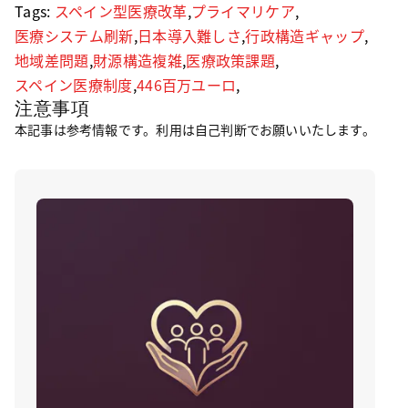
Tags:
スペイン型医療改革
,
プライマリケア
,
医療システム刷新
,
日本導入難しさ
,
行政構造ギャップ
,
地域差問題
,
財源構造複雑
,
医療政策課題
,
スペイン医療制度
,
446百万ユーロ
,
注意事項
本記事は参考情報です。利用は自己判断でお願いいたします。