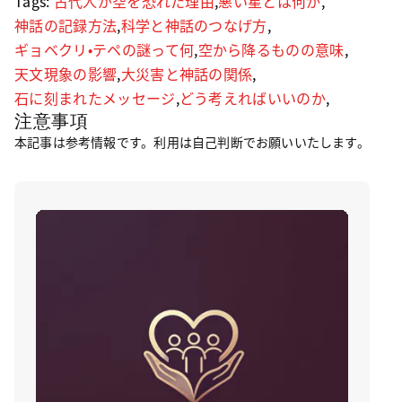
Tags:
古代人が空を恐れた理由
,
悪い星とは何か
,
神話の記録方法
,
科学と神話のつなげ方
,
ギョベクリ・テペの謎って何
,
空から降るものの意味
,
天文現象の影響
,
大災害と神話の関係
,
石に刻まれたメッセージ
,
どう考えればいいのか
,
注意事項
本記事は参考情報です。利用は自己判断でお願いいたします。