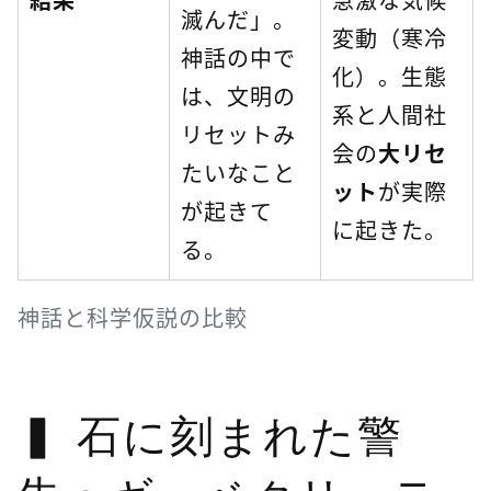
滅んだ」。
変動（寒冷
神話の中で
化）。生態
は、文明の
系と人間社
リセットみ
会の
大リセ
たいなこと
ット
が実際
が起きて
に起きた。
る。
神話と科学仮説の比較
石に刻まれた警