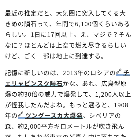
最近の推定だと、大気圏に突入してくる大
きめの隕石って、年間で6,100個くらいある
らしい。1日に17回以上。え、マジで？そん
なに？ほとんどは上空で燃え尽きるらしい
けど、ごく一部は地上に到達する。
記憶に新しいのは、2013年のロシアの
チ
ェリャビンスク隕石
かな。あれ、広島型原
爆の約30倍の威力で爆発して、1,200人以上
が怪我したんだよね。もっと遡ると、1908
年の
ツングースカ大爆発
。シベリアの
森、約2,000平方キロメートルが吹き飛ん
だ。もしあれが東京のど真ん中に落ちてた