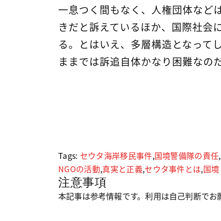
一息つく間もなく、人権団体など
きだと訴えているほか、国際社会
る。とはいえ、多層構造となって
ままでは訴追自体かなり困難なの
Tags:
セウタ海岸移民事件
,
国境警備隊の責任
,
NGOの活動
,
真実と正義
,
セウタ事件とは
,
国境
注意事項
本記事は参考情報です。利用は自己判断でお