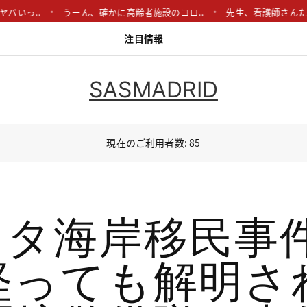
..
うーん、確かに高齢者施設のコロ..
先生、看護師さんたちの大
注目情報
SASMADRID
現在のご利用者数: 85
ウタ海岸移民事件
経っても解明さ