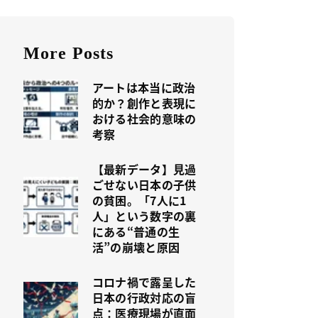
More Posts
アートは本当に政治
的か？創作と表現に
おける社会的意味の
考察
【最新データ】見過
ごせない日本の子供
の貧困。「7人に1
人」という数字の裏
にある“普通の生
活”の崩壊と原因
コロナ禍で露呈した
日本の行政対応の盲
点：医療現場が直面