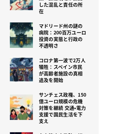
した混乱と責任の所
在
マドリード州の謎の
病院：200百万ユーロ
投資の実態と行政の
不透明さ
コロナ第一波で2万人
犠牲：スペイン市民
が高齢者施設の真相
追及を開始
サンチェス政権、150
億ユーロ規模の危機
対策を継続 交通・電力
支援で国民生活を下
支え