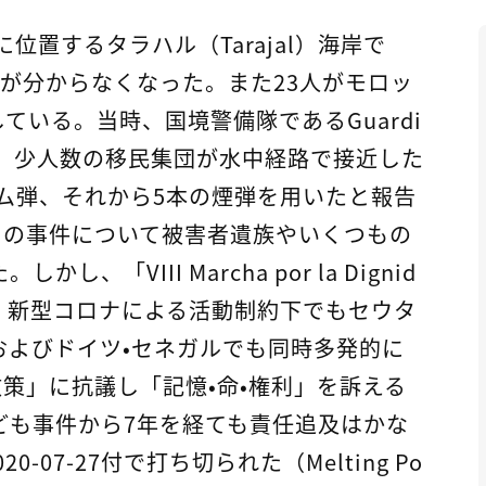
に位置するタラハル（Tarajal）海岸で
方が分からなくなった。また23人がモロッ
ている。当時、国境警備隊であるGuardi
ル）は、少人数の移民集団が水中経路で接近した
ゴム弾、それから5本の煙弾を用いたと報告
、この事件について被害者遺族やいくつもの
「VIII Marcha por la Dignid
年、新型コロナによる活動制約下でもセウタ
およびドイツ・セネガルでも同時多発的に
策」に抗議し「記憶・命・権利」を訴える
ども事件から7年を経ても責任追及はかな
07-27付で打ち切られた（Melting Po