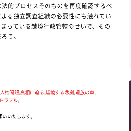
は法的プロセスそのものを再度確認するべ
による独立調査組織の必要性にも触れてい
しまっている越境行政管轄のせいで、その
だろう。
人権問題
,
真相に迫る
,
越境する悲劇
,
遺族の声
,
トラブル
,
願いいたします。