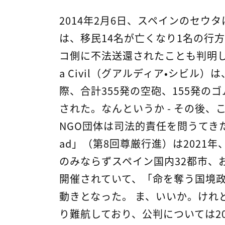
2014年2月6日、スペインのセウタ
は、移民14名が亡くなり1名の行
コ側に不法送還されたことも判明し
a Civil（グアルディア・シビ
際、合計355発の空砲、155発の
された。なんというか - その後
NGO団体は司法的責任を問うてきた。しかし、
ad」（第8回尊厳行進）は2021
のみならずスペイン国内32都市、
開催されていて、「命を奪う国境政
動きとなった。 ま、いいか。けれ
り難航しており、公判については2020-