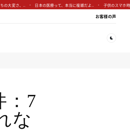
変さ、..
日本の医療って、本当に複雑だよ..
子供のスマホ時間、気
お客様の声
Dark togg
：7
れな