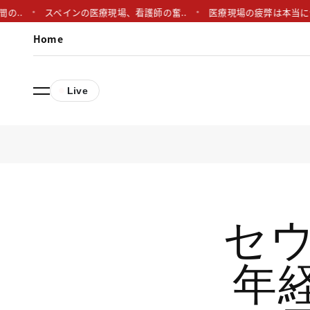
スペインの医療現場、看護師の奮..
医療現場の疲弊は本当にヤバいっ
Home
Live
セ
年