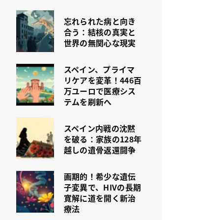
忘れられた病と向き
合う：結核の真実と
世界の無関心な現実
スペイン、プライマ
リケアを変革！446百
万ユーロで医療シス
テムを刷新へ
スペイン内戦の沈黙
を破る：家族の128年
越しの遺骨返還闘争
画期的！希少な遺伝
子変異で、HIVの長期
寛解に道を開く新治
療法